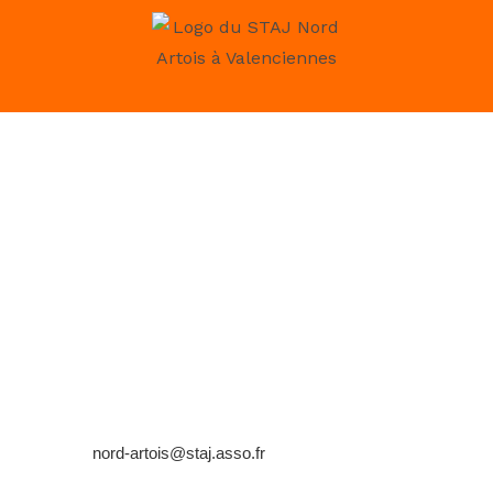
Horaires
Mardi à Jeudi : 8h30 – 12h 13h – 17h
Vendredi : 8h30 – 12h 13h – 16h
10 place Roger Salengro, 59300 Aulnoy lez Valenciennes
Contact
Tél.
03 27 47 29 97
Email :
nord-artois@staj.asso.fr