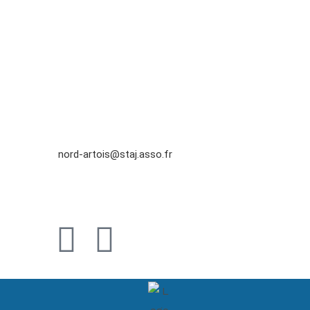
Vendredi : 8h30 – 12h 13h – 16h
10 place Roger Salengro, 59300 Aulnoy lez Valenciennes
Contact
Tél.
03 27 47 29 97
Email :
nord-artois@staj.asso.fr
Mentions légales