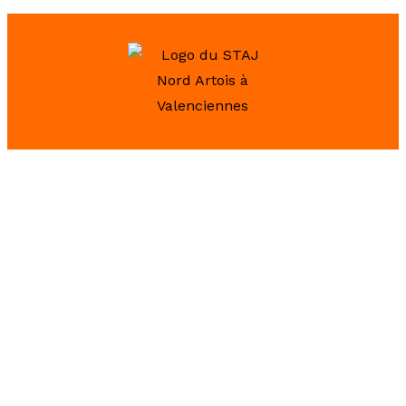
Horaires
Mardi à Jeudi : 8h30 – 12h 13h – 17h
Vendredi : 8h30 – 12h 13h – 16h
10 place Roger Salengro, 59300 Aulnoy lez
Valenciennes
Contact