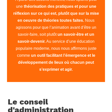
une
théorisation des pratiques et pour une
réflexion sur ce qui est, plutôt que sur la mise
en oeuvre de théories toutes faites.
Nous
agissons pour que l’animation avant d’être un
savoir-faire, soit plutôt
un savoir-être et un
savoir-devenir.
Au service d’une éducation
populaire moderne, nous nous affirmons juste
comme
un outil facilitant l’émergence et le
développement de lieux où chacun peut
s’exprimer et agir.
Le conseil
d'administration