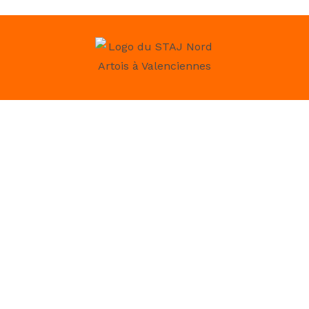
Horaires
Mardi à Jeudi : 8h30 – 12h 13h – 17h
Vendredi : 8h30 – 12h 13h – 16h
10 place Roger Salengro, 59300 Aulnoy lez Valenciennes
Contact
Tél.
03 27 47 29 97