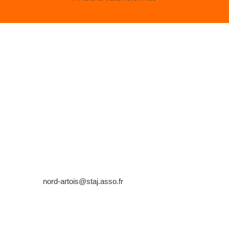
Horaires
Mardi à Jeudi : 8h30 – 12h 13h – 17h
Vendredi : 8h30 – 12h 13h – 16h
10 place Roger Salengro, 59300 Aulnoy lez Valenciennes
Contact
Tél.
03 27 47 29 97
Email :
nord-artois@staj.asso.fr
Mentions légales