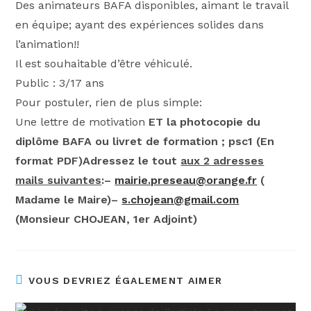
Des animateurs BAFA disponibles, aimant le travail
en équipe; ayant des expériences solides dans
l’animation!!
Il est souhaitable d’être véhiculé.
Public : 3/17 ans
Pour postuler, rien de plus simple:
Une lettre de motivation
ET la photocopie du
diplôme BAFA ou livret de formation ; psc1 (En
format PDF)
Adressez le tout
aux 2 adresses
mails suivantes
:
–
mairie.preseau@orange.fr
(
Madame le Maire)
–
s.chojean@gmail.com
(Monsieur CHOJEAN, 1er Adjoint)
VOUS DEVRIEZ ÉGALEMENT AIMER